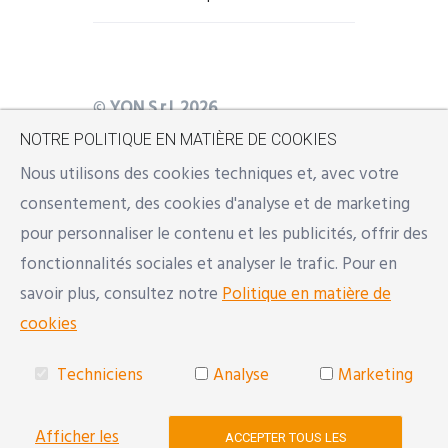
©
YON S.r.l. 2026
NOTRE POLITIQUE EN MATIÈRE DE COOKIES
Siège social: Modena, Via Natalia
Nous utilisons des cookies techniques et, avec votre
Ginzburg n. 34 - 41123
consentement, des cookies d'analyse et de marketing
Bureaux: Modena, Reggio Emilia,
pour personnaliser le contenu et les publicités, offrir des
Y
BS
Milano
fonctionnalités sociales et analyser le trafic. Pour en
Mail:
info@yon.it
savoir plus, consultez notre
Politique en matière de
NUMÉRO DE TVA: 02533500357 |
cookies
REA: RE 290154
Techniciens
Analyse
Marketing
Developed with
♥
by
Reindal
Afficher les
ACCEPTER TOUS LES