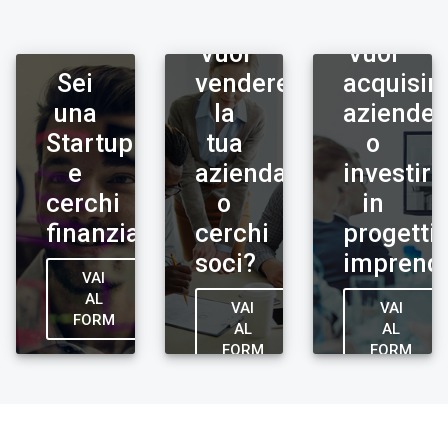
Vuoi
Vuoi
Sei
vendere
acquisir
una
la
aziende
Startup
tua
o
e
azienda
investire
cerchi
o
in
finanziatori?
cerchi
progetti
soci?
imprendi
VAI
AL
VAI
VAI
FORM
AL
AL
FORM
FORM