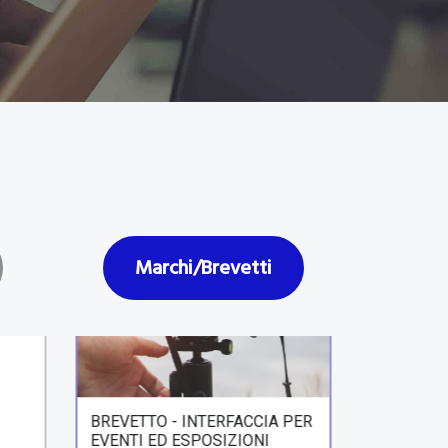
MARCHI/BREVETTI
D
NE
tto 201
Marchi/Brevetti
BREVETTO - INTERFACCIA PER
EVENTI ED ESPOSIZIONI
VIRTUALI
NUOVE TECNOLOGIE
Progetto 317
🇮🇹