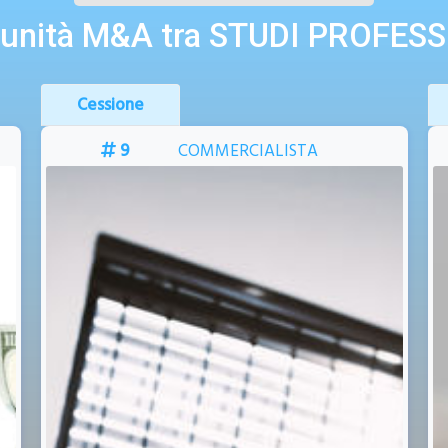
unità M&A tra STUDI PROFES
ARTICOLI TECNICI IN
Acquisizione
PLASTICA, GOMME, METAL
TRUZIONE CONDOTTE E
PLASTICA GOMMA
Proge
8
CONSULENTE DEL LAVORO
PONENTI PER IMPIANTI
AULICI
NTI
Progetto 242
🇮🇹
🇮🇹
ACQUISIZIONI
CESSIONI