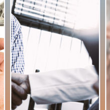
RICERCA AZIENDA
MANIFATTURIERA NEI SET
MECCANICA, ELETTRONICA
VIDER DELLA
AUTOMAZIONE
UNICAZIONE GRAFICA
LOW THE LINE"
MANIFATTURIERO
Proge
RIA / CARTOTECNICA
Progetto 231
🇮🇹
🇮🇹
ACQUISIZIONI
CESSIONI