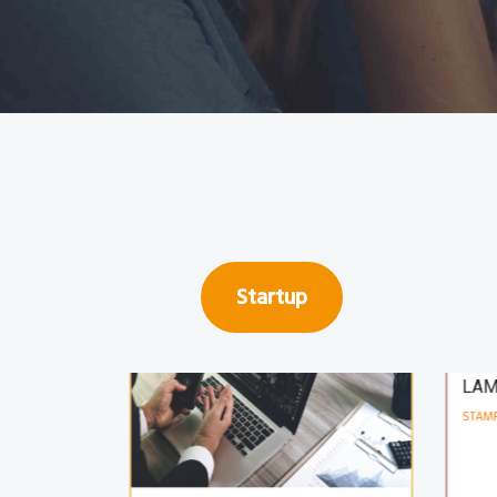
🇮🇹
STARTUP
PRO
STA
LAM
STAMP
Startup
PIATTAFORMA LENDING
FINANZA
Progetto 179