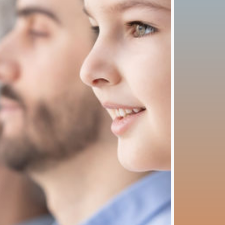
TORI
 E
tto 422
BREVETTO “SMART RETAIL
DISPLAY” – MOBILETTO
ESPOSITIVO INTERATTIVO
CON ANALISI
COMPORTAMENTALE E DATI DI
INTERESSE CLIENTE IN
TEMPO REALE
🇮🇹
RETAIL TECHNOLOGY
Progetto 398
MARCHI/BREVETTI