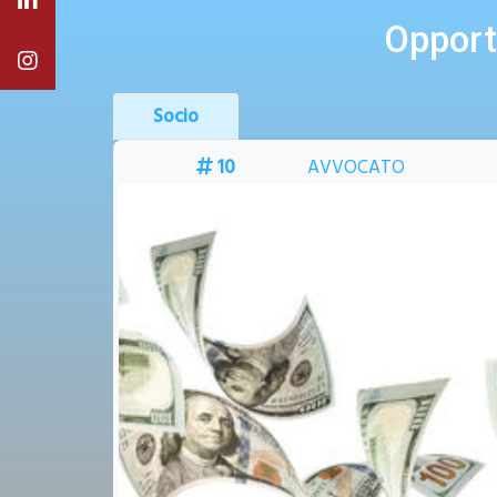
STARTUP
Opport
Cessione
COS
9
COMMERCIALISTA
COM
AER
IMPIA
START-UP PER LA
PRODUZIONE DI ACQUA DA
ARIA PER SERRE
IDROPONICHE/AEROPONICHE
NUOVE TECNOLOGIE
Progetto 389
🇮🇹