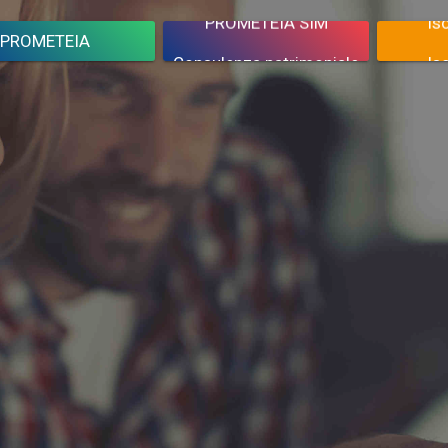
PROMETEIA
Consulenza patrimoniale
Isc
ort previsionali
Diagnosi approfondita
Isc
cquista report
Contenere rischi
Isc
arking competitivo
Migliora performance
Isc
MANAGED SERVICE PROV
PROMETEIA
PROMETEIA SIM
Isc
INFORMATICA
Proge
GETTAZIONE E
LIZZAZIONE STAMPI AD
EZIONE E STAMPAGGIO
I
Progetto 263
🇮🇹
🇮🇹
ACQUISIZIONI
CESSIONI