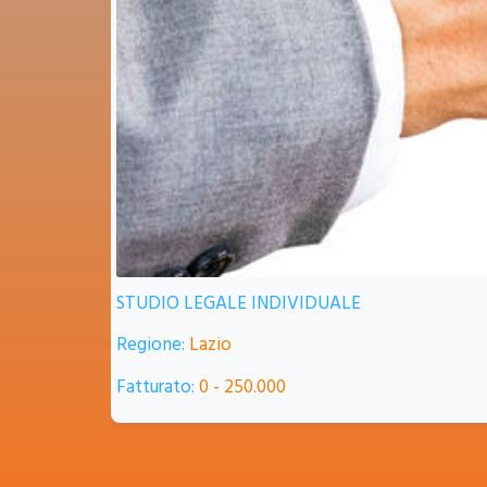
ATTI
MOT
MECC
START-UP PER LA
STUDIO COMMERCIALISTI E AVVOCATI
DISTRIBUZIONE
ENOGASTRONOMICA
Regione:
Campania
COMMERCIO
Progetto 377
Fatturato:
500.000 - 1.000.000
🇮🇹
STARTUP