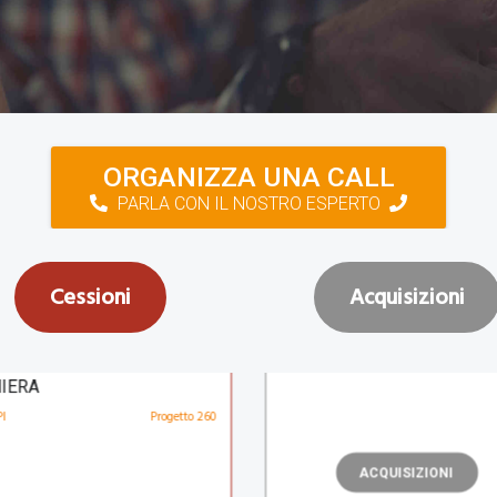
DIGITAL MARKETING, LEA
ORGANIZZA UNA CALL
GENERATION, INNOVAZIO
TECNOLOGICA
PARLA CON IL NOSTRO ESPERTO
GETTAZIONE/REALIZZAZIONE
MPI E STAMPAGGIO
DIGITAL MARKETING
Proge
IERA
I
Progetto 260
Cessioni
Acquisizioni
🇮🇹
🇮🇹
ACQUISIZIONI
CESSIONI