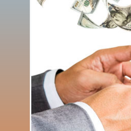
STARTUP
PRO
COM
"BE
EDITO
PIATTAFORMA TECNOLOGICA
INNOVATIVA PER
L'INTERNAZIONALIZZAZIONE
DELLE PMI
NUOVE TECNOLOGIE DIGITALI
Progetto 384
🇮🇹
STARTUP