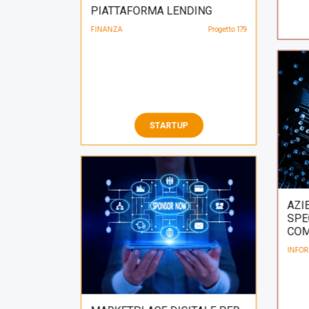
🇮🇹
STARTUP
AZI
SPE
COM
INFOR
MARKETPLACE DIGITALE PER
SPONSORIZZAZIONI
DIGITAL MARKETING
Progetto 174