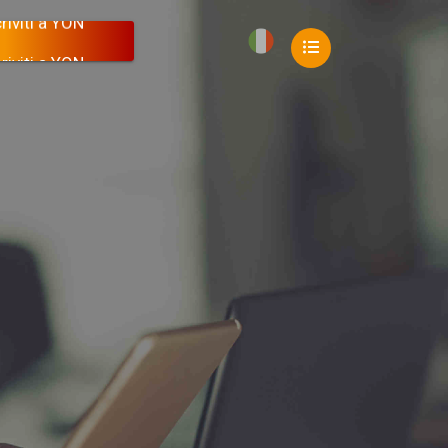
🇮🇹
riviti a YON
MARCHI/BREVETTI
riviti a YON
riviti a YON
riviti a YON
IDER
riviti a YON
tto 207
BREVETTO - CALDAIA
ENERGIA
Progetto 318
🇮🇹