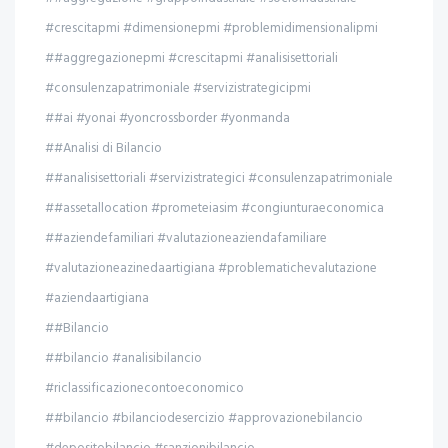
#crescitapmi #dimensionepmi #problemidimensionalipmi
##aggregazionepmi #crescitapmi #analisisettoriali
#consulenzapatrimoniale #servizistrategicipmi
##ai #yonai #yoncrossborder #yonmanda
##Analisi di Bilancio
##analisisettoriali #servizistrategici #consulenzapatrimoniale
##assetallocation #prometeiasim #congiunturaeconomica
##aziendefamiliari #valutazioneaziendafamiliare
#valutazioneazinedaartigiana #problematichevalutazione
#aziendaartigiana
##Bilancio
##bilancio #analisibilancio
#riclassificazionecontoeconomico
##bilancio #bilanciodesercizio #approvazionebilancio