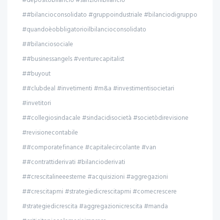
#depositobilancio #sanzionibilancio
##bilancioconsolidato #gruppoindustriale #bilanciodigruppo
#quandoèobbligatorioilbilancioconsolidato
##bilanciosociale
##businessangels #venturecapitalist
##buyout
##clubdeal #invetimenti #m&a #investimentisocietari
#invetitori
##collegiosindacale #sindacidisocietà #societòdirevisione
#revisionecontabile
##comporatefinance #capitalecircolante #van
##contrattiderivati #bilancioderivati
##crescitalineeesterne #acquisizioni #aggregazioni
##crescitapmi #strategiedicrescitapmi #comecrescere
#strategiedicrescita #aggregazionicrescita #manda