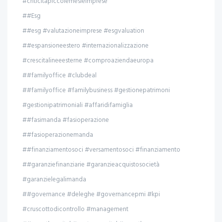
#criticitapiccolemesieimprese
##Esg
##esg #valutazioneimprese #esgvaluation
##espansioneestero #internazionalizzazione
#crescitalineeesterne #comproaziendaeuropa
##familyoffice #clubdeal
##familyoffice #familybusiness #gestionepatrimoni
#gestionipatrimoniali #affaridifamiglia
##fasimanda #fasioperazione
##fasioperazionemanda
##finanziamentosoci #versamentosoci #finanziamento
##garanziefinanziarie #garanzieacquistosocietà
#garanzielegalimanda
##governance #deleghe #governancepmi #kpi
#cruscottodicontrollo #management