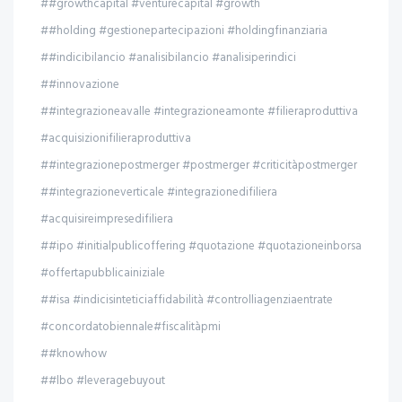
##growthcapital #venturecapital #growth
##holding #gestionepartecipazioni #holdingfinanziaria
##indicibilancio #analisibilancio #analisiperindici
##innovazione
##integrazioneavalle #integrazioneamonte #filieraproduttiva
#acquisizionifilieraproduttiva
##integrazionepostmerger #postmerger #criticitàpostmerger
##integrazioneverticale #integrazionedifiliera
#acquisireimpresedifiliera
##ipo #initialpublicoffering #quotazione #quotazioneinborsa
#offertapubblicainiziale
##isa #indicisinteticiaffidabilità #controlliagenziaentrate
#concordatobiennale#fiscalitàpmi
##knowhow
##lbo #leveragebuyout