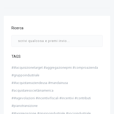
Ricerca
TAGS
##acquisizionetarget #aggregazionepmi #comproazienda
#gruppoindustriale
##acquistareaziendeusa #mandainusa
#acquistaresocietàinamerica
##agevolazioni #incentivifiscali #incentivi #contributi
#pianotransizione
##aggregazione #gruppoindustriale #socioindustriale