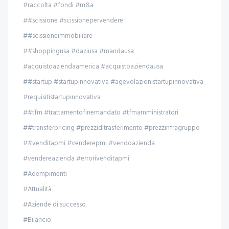
#raccolta #fondi #m&a
##scissione #scissionepervendere
##scissioneimmobiliare
##shoppingusa #daziusa #mandausa
#acquistoaziendaamerica #acquistoaziendausa
##startup #startupinnovativa #agevolazionistartupinnovativa
#requisitistartupinnovativa
##tfm #trattamentofinemandato #tfmamministratori
##transferpricing #prezziditrasferimento #prezzinfragruppo
##venditapmi #venderepmi #vendoazienda
#vendereazienda #errorivenditapmi
#Adempimenti
#Attualità
#Aziende di successo
#Bilancio