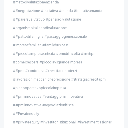
#metodivalutazioneazienda
##negoziazione #trattativa #manda #trattativamanda
##parerevalutativo #periziadivalutazione
#organismoitalianodivalutazione
##pattodifamiglia #passaggiogenerazionale
#impresefamiliari #familybusiness
##piccolaimpresacriticità #pmidifficoltà #limitipmi
#comecrescere #piccolavsgrandeimpresa
##pmi #contoterzi #crescitacontoterzi
#lavorazionimeccanicheprecisione #strategiacrescitapmi
#pianooperativopiccolaimpresa
##pmiinnovativa #vantaggipmiinnovativa
##pmiinnovative #agevolazionifiscali
##Privateequity
##privateequity #investitoriistituzionali #investimentiazionari