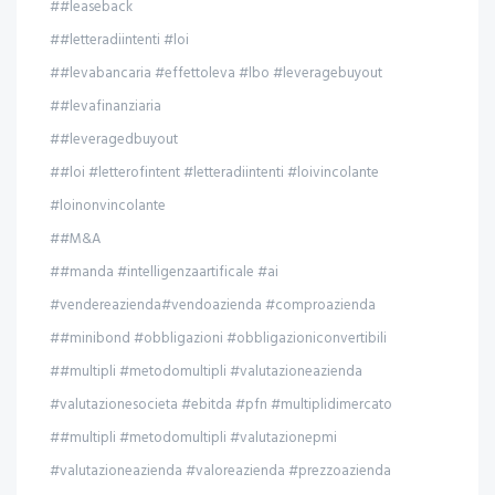
##leaseback
##letteradiintenti #loi
##levabancaria #effettoleva #lbo #leveragebuyout
##levafinanziaria
##leveragedbuyout
##loi #letterofintent #letteradiintenti #loivincolante
#loinonvincolante
##M&A
##manda #intelligenzaartificale #ai
#vendereazienda#vendoazienda #comproazienda
##minibond #obbligazioni #obbligazioniconvertibili
##multipli #metodomultipli #valutazioneazienda
#valutazionesocieta #ebitda #pfn #multiplidimercato
##multipli #metodomultipli #valutazionepmi
#valutazioneazienda #valoreazienda #prezzoazienda