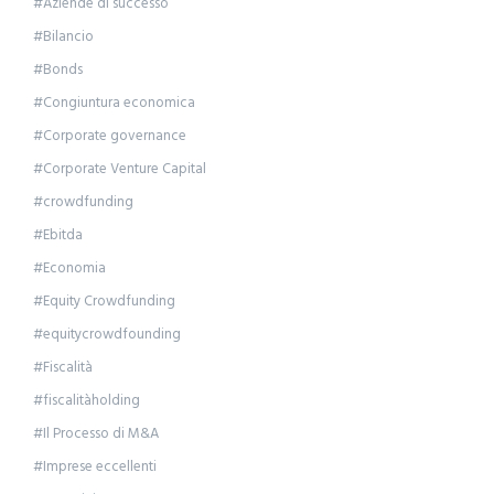
#Aziende di successo
#Bilancio
#Bonds
#Congiuntura economica
#Corporate governance
#Corporate Venture Capital
#crowdfunding
#Ebitda
#Economia
#Equity Crowdfunding
#equitycrowdfounding
#Fiscalità
#fiscalitàholding
#Il Processo di M&A
#Imprese eccellenti