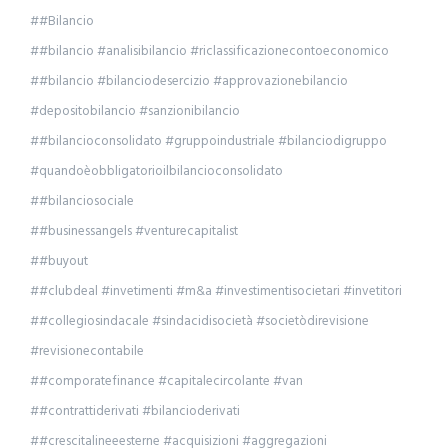
##Bilancio
##bilancio #analisibilancio #riclassificazionecontoeconomico
##bilancio #bilanciodesercizio #approvazionebilancio
#depositobilancio #sanzionibilancio
##bilancioconsolidato #gruppoindustriale #bilanciodigruppo
#quandoèobbligatorioilbilancioconsolidato
##bilanciosociale
##businessangels #venturecapitalist
##buyout
##clubdeal #invetimenti #m&a #investimentisocietari #invetitori
##collegiosindacale #sindacidisocietà #societòdirevisione
#revisionecontabile
##comporatefinance #capitalecircolante #van
##contrattiderivati #bilancioderivati
##crescitalineeesterne #acquisizioni #aggregazioni