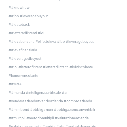
##knowhow
##lbo #leveragebuyout
##leaseback
##letteradiintenti #loi
##levabancaria #effettoleva #lbo #leveragebuyout
##levafinanziaria
##leveragedbuyout
##loi #letterofintent #letteradiintenti #loivincolante
#loinonvincolante
##M&A
##manda #intelligenzaartificale #ai
#vendereazienda#vendoazienda #comproazienda
##minibond #obbligazioni #obbligazioniconvertibili
##multipli #metodomultipli #valutazioneazienda
#valutazionesocieta #ebitda #pfn #multiplidimercato