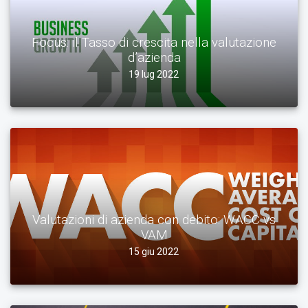
Focus: il Tasso di crescita nella valutazione
d’azienda
19 lug 2022
Valutazioni di azienda con debito: WACC vs
VAM
15 giu 2022