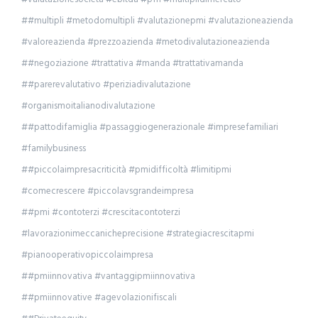
##multipli #metodomultipli #valutazionepmi #valutazioneazienda
#valoreazienda #prezzoazienda #metodivalutazioneazienda
##negoziazione #trattativa #manda #trattativamanda
##parerevalutativo #periziadivalutazione
#organismoitalianodivalutazione
##pattodifamiglia #passaggiogenerazionale #impresefamiliari
#familybusiness
##piccolaimpresacriticità #pmidifficoltà #limitipmi
#comecrescere #piccolavsgrandeimpresa
##pmi #contoterzi #crescitacontoterzi
#lavorazionimeccanicheprecisione #strategiacrescitapmi
#pianooperativopiccolaimpresa
##pmiinnovativa #vantaggipmiinnovativa
##pmiinnovative #agevolazionifiscali