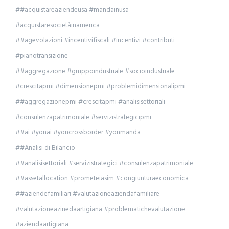
##acquistareaziendeusa #mandainusa
#acquistaresocietàinamerica
##agevolazioni #incentivifiscali #incentivi #contributi
#pianotransizione
##aggregazione #gruppoindustriale #socioindustriale
#crescitapmi #dimensionepmi #problemidimensionalipmi
##aggregazionepmi #crescitapmi #analisisettoriali
#consulenzapatrimoniale #servizistrategicipmi
##ai #yonai #yoncrossborder #yonmanda
##Analisi di Bilancio
##analisisettoriali #servizistrategici #consulenzapatrimoniale
##assetallocation #prometeiasim #congiunturaeconomica
##aziendefamiliari #valutazioneaziendafamiliare
#valutazioneazinedaartigiana #problematichevalutazione
#aziendaartigiana