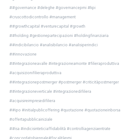
##governance #deleghe #governancepmi #kpi
#cruscottodicontrollo #management
##growthcapital #venturecapital #growth
##holding #gestionepartecipazioni #holdingfinanziaria
##indicibilancio #analisibilancio #analisiperindici
##innovazione
##integrazioneavalle #integrazioneamonte #filieraproduttiva
#acquisizionifilieraproduttiva
##integrazionepostmerger #postmerger #criticitàpostmerger
##integrazioneverticale #integrazionedifiliera
#acquisireimpresedifiliera
##ipo #initialpublicoffering #quotazione #quotazioneinborsa
#offertapubblicainiziale
##isa #indicisinteticiaffidabilità #controlliagenziaentrate
#concordatobiennale#fiscalitàpmi