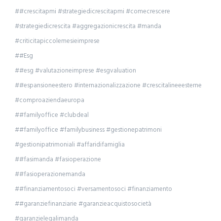
##crescitapmi #strategiedicrescitapmi #comecrescere
#strategiedicrescita #aggregazionicrescita #manda
#criticitapiccolemesieimprese
##Esg
##esg #valutazioneimprese #esgvaluation
##espansioneestero #internazionalizzazione #crescitalineeesterne
#comproaziendaeuropa
##familyoffice #clubdeal
##familyoffice #familybusiness #gestionepatrimoni
#gestionipatrimoniali #affaridifamiglia
##fasimanda #fasioperazione
##fasioperazionemanda
##finanziamentosoci #versamentosoci #finanziamento
##garanziefinanziarie #garanzieacquistosocietà
#garanzielegalimanda