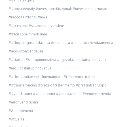
##Privateequity
##privateequity #investitoriistituzionali #investimentiazionari
#raccolta #fondi #m&a
##scissione #scissionepervendere
##scissioneimmobiliare
##shoppingusa #daziusa #mandausa #acquistoaziendaamerica
#acquistoaziendausa
##startup #startupinnovativa #agevolazionistartupinnovativa
#requisitistartupinnovativa
##tfm #trattamentofinemandato #tfmamministratori
##transferpricing #prezziditrasferimento #prezzinfragruppo
##venditapmi #venderepmi #vendoazienda #vendereazienda
#errorivenditapmi
#Adempimenti
#Attualità