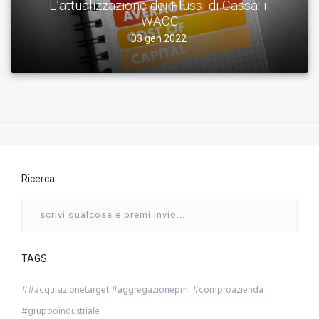
L’attualizzazione dei Flussi di Cassa: il
WACC
03 gen 2022
Ricerca
TAGS
##acquisizionetarget #aggregazionepmi #comproazienda
#gruppoindustriale