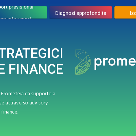
Consulenza patrimoniale
Isc
ort previsionali
Diagnosi approfondita
Isc
cquista report
Contenere rischi
Isc
arking competitivo
Migliora performance
Isc
PROMETEIA
STRATEGICI
PROMETEIA SIM
Isc
E FINANCE
e, Prometeia dà supporto a
se attraverso advisory
 finance.