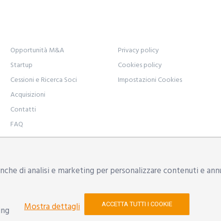
Opportunità M&A
Privacy policy
Startup
Cookies policy
Cessioni e Ricerca Soci
Impostazioni Cookies
Acquisizioni
Contatti
FAQ
odena, Via Natalia Ginzburg n. 34 - 41123 | Uffici: Modena, Reg
che di analisi e marketing per personalizzare contenuti e annunc
yon.it
| P.IVA: 02533500357 | REA: RE 290154
l
ACCETTA TUTTI I COOKIE
Mostra dettagli
ing