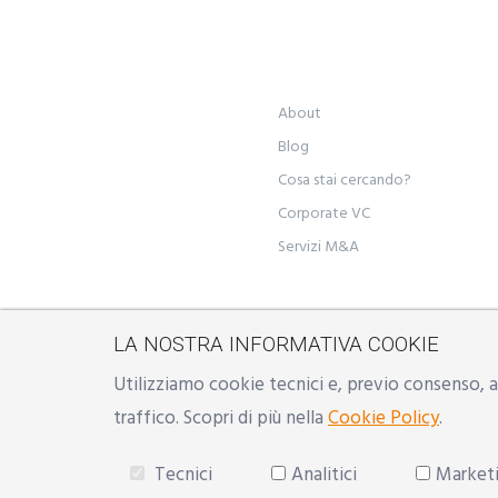
About
Blog
Cosa stai cercando?
Corporate VC
Servizi M&A
LA NOSTRA INFORMATIVA COOKIE
©
YON S.r.l.
- Sede legale: M
Utilizziamo cookie tecnici e, previo consenso, an
Emilia, Milano | Mail:
info@
traffico. Scopri di più nella
Cookie Policy
.
Developed with
♥
by
Reinda
Tecnici
Analitici
Market