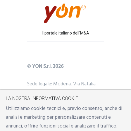
Il portale italiano dell'M&A
©
YON S.r.l. 2026
Sede legale: Modena, Via Natalia
Ginzburg n. 34 - 41123
LA NOSTRA INFORMATIVA COOKIE
Uffici: Modena, Reggio Emilia,
Y
BS
Utilizziamo cookie tecnici e, previo consenso, anche di
Milano
analisi e marketing per personalizzare contenuti e
Mail:
info@yon.it
annunci, offrire funzioni social e analizzare il traffico.
P.IVA: 02533500357 | REA: RE