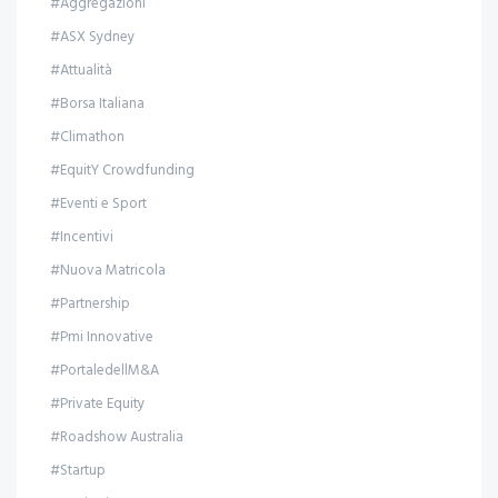
#Aggregazioni
#ASX Sydney
#Attualità
#Borsa Italiana
#Climathon
#EquitY Crowdfunding
#Eventi e Sport
#Incentivi
#Nuova Matricola
#Partnership
#Pmi Innovative
#PortaledellM&A
#Private Equity
#Roadshow Australia
#Startup