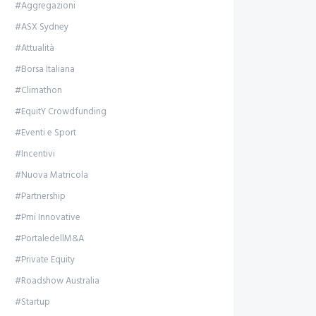
#Aggregazioni
#ASX Sydney
#Attualità
#Borsa Italiana
#Climathon
#EquitY Crowdfunding
#Eventi e Sport
#Incentivi
#Nuova Matricola
#Partnership
#Pmi Innovative
#PortaledellM&A
#Private Equity
#Roadshow Australia
#Startup