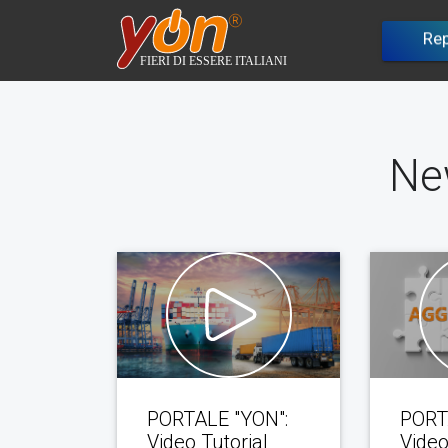
Rep
A
Benchm
Ne
PORTALE "YON":
PORT
Video Tutorial
Video