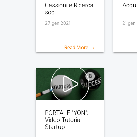
Cessioni e Ricerca
Acqui
soci
27 gen 2021
21 gen
Read More →
PORTALE "YON":
Video Tutorial
Startup