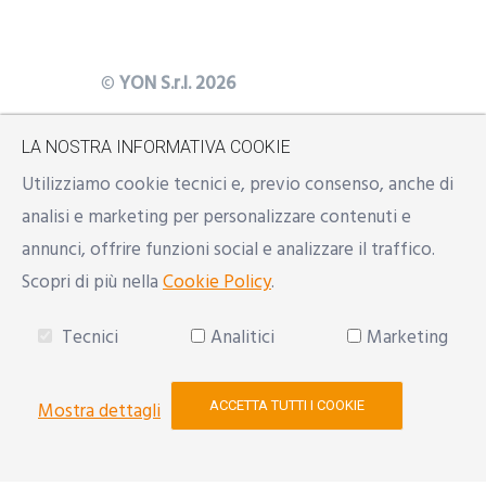
©
YON S.r.l. 2026
Sede legale: Modena, Via Natalia
LA NOSTRA INFORMATIVA COOKIE
Y
BS
Ginzburg n. 34 - 41123
Utilizziamo cookie tecnici e, previo consenso, anche di
Uffici: Modena, Reggio Emilia,
analisi e marketing per personalizzare contenuti e
Milano
annunci, offrire funzioni social e analizzare il traffico.
Mail:
info@yon.it
Scopri di più nella
Cookie Policy
.
P.IVA: 02533500357 | REA: RE
Tecnici
Analitici
Marketing
290154
Developed with
♥
by
Reindal
ACCETTA TUTTI I COOKIE
Mostra dettagli