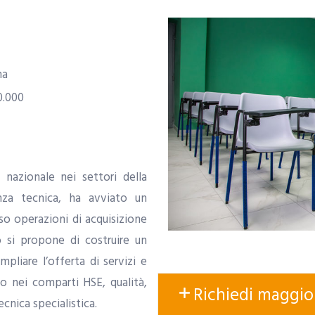
na
0.000
o nazionale nei settori della
nza tecnica, ha avviato un
o operazioni di acquisizione
o si propone di costruire un
mpliare l’offerta di servizi e
do nei comparti HSE, qualità,
Richiedi maggio
cnica specialistica.