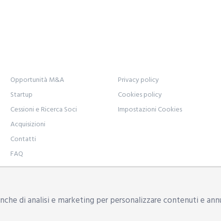
Opportunità M&A
Privacy policy
Startup
Cookies policy
Cessioni e Ricerca Soci
Impostazioni Cookies
Acquisizioni
Contatti
FAQ
odena, Via Natalia Ginzburg n. 34 - 41123 | Uffici: Modena, Reg
che di analisi e marketing per personalizzare contenuti e annunc
yon.it
| P.IVA: 02533500357 | REA: RE 290154