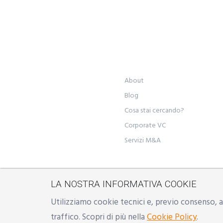
About
Blog
Cosa stai cercando?
Corporate VC
Servizi M&A
LA NOSTRA INFORMATIVA COOKIE
©
YON S.r.l.
- Sede legale: M
Utilizziamo cookie tecnici e, previo consenso, an
Emilia, Milano | Mail:
info@
traffico. Scopri di più nella
Cookie Policy
.