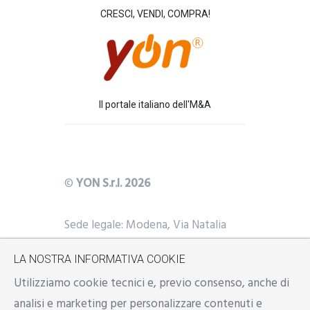
CRESCI, VENDI, COMPRA!
Il portale italiano dell'M&A
©
YON S.r.l. 2026
Sede legale: Modena, Via Natalia
Ginzburg n. 34 - 41123
LA NOSTRA INFORMATIVA COOKIE
Uffici: Modena, Reggio Emilia,
Y
BS
Utilizziamo cookie tecnici e, previo consenso, anche di
Milano
analisi e marketing per personalizzare contenuti e
Mail:
info@yon.it