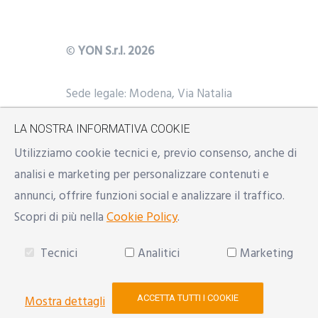
©
YON S.r.l. 2026
Sede legale: Modena, Via Natalia
Ginzburg n. 34 - 41123
LA NOSTRA INFORMATIVA COOKIE
Uffici: Modena, Reggio Emilia,
Y
BS
Utilizziamo cookie tecnici e, previo consenso, anche di
Milano
analisi e marketing per personalizzare contenuti e
Mail:
info@yon.it
annunci, offrire funzioni social e analizzare il traffico.
P.IVA: 02533500357 | REA: RE
Scopri di più nella
Cookie Policy
.
290154
Developed with
♥
by
Reindal
Tecnici
Analitici
Marketing
ACCETTA TUTTI I COOKIE
Mostra dettagli