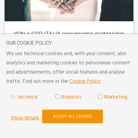
YON e CDR ITALIA annunciamo partnership
OUR COOKIE POLICY
Y
BS
We use technical cookies and, with your consent, also
analytics and marketing cookies to personalise content
31 May 2021
and advertisements, offer social features and analyse
traffic. Find out more in the
Cookie Policy.
Read More →
technical
Analytics
Marketing
ACCEPT ALL COOKIES
Show details