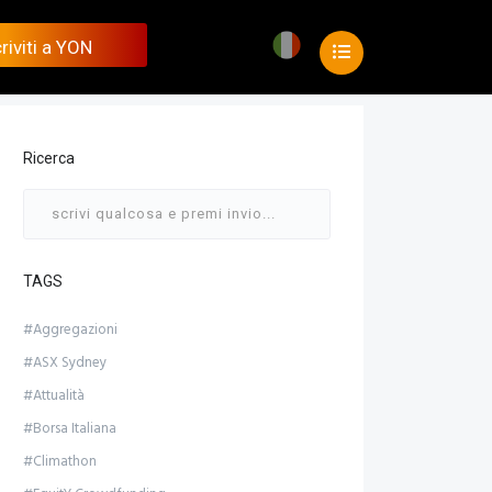
riviti a YON
riviti a YON
riviti a YON
riviti a YON
Ricerca
riviti a YON
TAGS
#Aggregazioni
#ASX Sydney
#Attualità
#Borsa Italiana
#Climathon