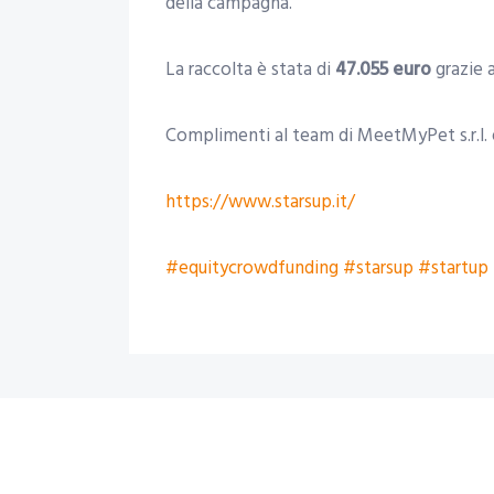
della campagna.
La raccolta è stata di
47.055 euro
grazie a
Complimenti al team di MeetMyPet s.r.l. 
https://www.starsup.it/
#equitycrowdfunding
#starsup
#startup