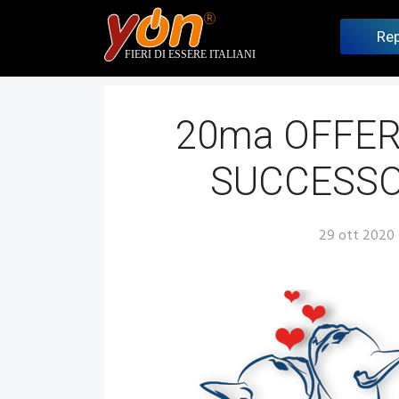
Rep
A
Benchm
20ma OFFER
SUCCESSO
29 ott 2020